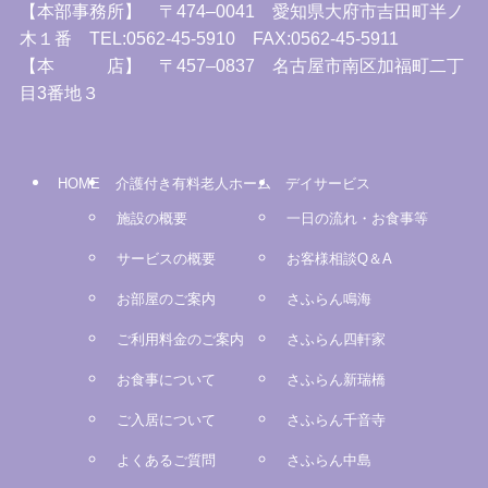
【本部事務所】 〒474–0041 愛知県大府市吉田町半ノ
木１番 TEL:0562-45-5910 FAX:0562-45-5911
【本 店】 〒457–0837 名古屋市南区加福町二丁
目3番地３
HOME
介護付き有料老人ホーム
デイサービス
施設の概要
一日の流れ・お食事等
サービスの概要
お客様相談Q＆A
お部屋のご案内
さふらん鳴海
ご利用料金のご案内
さふらん四軒家
お食事について
さふらん新瑞橋
ご入居について
さふらん千音寺
よくあるご質問
さふらん中島