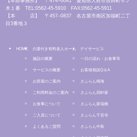
【本部事務所】 〒474–0041 愛知県大府市吉田町半ノ
木１番 TEL:0562-45-5910 FAX:0562-45-5911
【本 店】 〒457–0837 名古屋市南区加福町二丁
目3番地３
HOME
介護付き有料老人ホーム
デイサービス
施設の概要
一日の流れ・お食事等
サービスの概要
お客様相談Q＆A
お部屋のご案内
さふらん鳴海
ご利用料金のご案内
さふらん四軒家
お食事について
さふらん新瑞橋
ご入居について
さふらん千音寺
よくあるご質問
さふらん中島