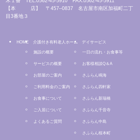
木１番 TEL:0562-45-5910 FAX:0562-45-5911
【本 店】 〒457–0837 名古屋市南区加福町二丁
目3番地３
HOME
介護付き有料老人ホーム
デイサービス
施設の概要
一日の流れ・お食事等
サービスの概要
お客様相談Q＆A
お部屋のご案内
さふらん鳴海
ご利用料金のご案内
さふらん四軒家
お食事について
さふらん新瑞橋
ご入居について
さふらん千音寺
よくあるご質問
さふらん中島
さふらん桜本町