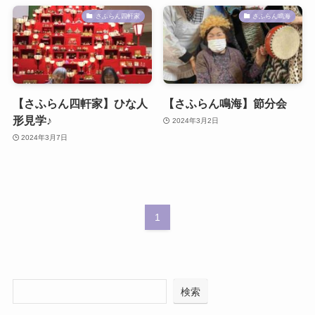
さふらん四軒家
さふらん鳴海
【さふらん四軒家】ひな人
【さふらん鳴海】節分会
形見学♪
2024年3月2日
2024年3月7日
1
検索