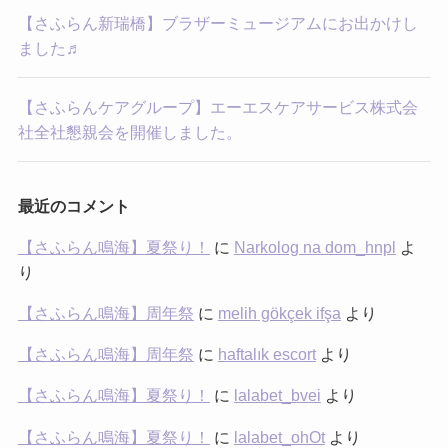
【さふらん新瑞橋】ブラザーミュージアムにお出かけし
ました♬
【さふらんケアグループ】エーエスケアサービス株式会
社全社懇親会を開催しました。
最近のコメント
【さふらん鳴海】夏祭り！
に
Narkolog na dom_hnpl
よ
り
【さふらん鳴海】周年祭
に
melih gökçek ifşa
より
【さふらん鳴海】周年祭
に
haftalık escort
より
【さふらん鳴海】夏祭り！
に
lalabet_bvei
より
【さふらん鳴海】夏祭り！
に
lalabet_ohOt
より