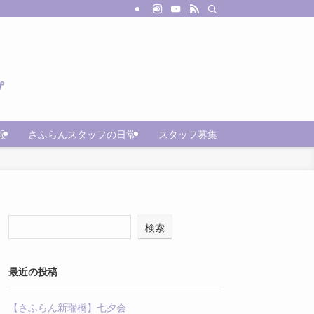
報
さふらんスタッフの日常
スタッフ募集
検索
最近の投稿
【さふらん新瑞橋】七夕会