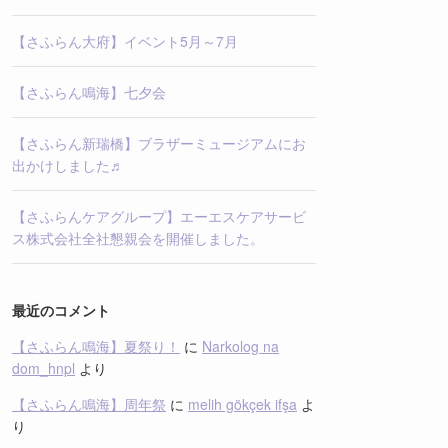
【さふらん大府】イベント5月～7月
【さふらん鳴海】七夕会
【さふらん新瑞橋】ブラザーミュージアムにお
出かけしました♬
【さふらんケアグループ】エーエスケアサービ
ス株式会社全社懇親会を開催しました。
最近のコメント
【さふらん鳴海】夏祭り！
に
Narkolog na
dom_hnpl
より
【さふらん鳴海】周年祭
に
melih gökçek ifşa
よ
り