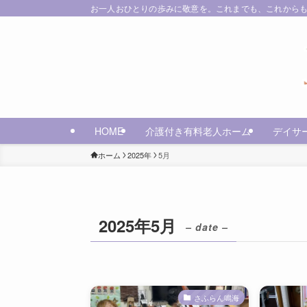
お一人おひとりの歩みに敬意を。これまでも、これからも•
HOME
介護付き有料老人ホーム
デイサ
ホーム
2025年
5月
2025年5月
– date –
さふらん鳴海